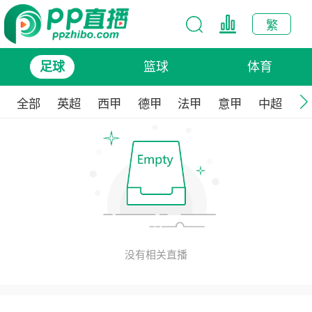
繁
篮球
体育
足球
全部
英超
西甲
德甲
法甲
意甲
中超
欧
没有相关直播