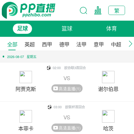
繁
篮球
体育
足球
全部
英超
西甲
德甲
法甲
意甲
中超
欧
2026-08-07
星期五
02:00
欧协联3首回合
VS
阿贾克斯
谢尔伯恩
高清直播(1)
03:00
欧联杯首回合
VS
本菲卡
哈茨
高清直播(1)