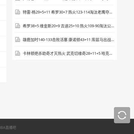
源站播放
特雷-杨29+5+11 希罗30+7 热火123-114淘汰老鹰夺下第8
希罗38+5 维金斯20+9 吉迪25+10 热火109-90淘汰公牛
[腾讯原声] 2025年7月19日 NBA夏季联赛 热
火vs雄鹿 第四节 录像
雄鹿加时140-133击败活塞 康诺顿43+11 库兹马出战一节22分
源站播放
卡林顿绝杀助奇才灭热火 武克切维奇28+11+5 哈克斯41+10+7
BA直播吧