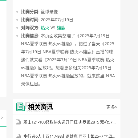
[腾讯原声] 2025年7月19日 NBA夏季联赛 热
比赛分类:
篮球录像
火vs雄鹿 全场录像回放
比赛时间:
2025年07月19日
对阵双方:
热火
VS
雄鹿
源站播放
比赛信息:
本页面收集整理了《2025年7月19日
NBA夏季联赛 热火vs雄鹿》，错过了当天《2025
[腾讯原声] 2025年7月19日 NBA夏季联赛 热
年7月19日 NBA夏季联赛 热火vs雄鹿》直播的球
火vs雄鹿 第一节 录像
迷们就来看《2025年7月19日 NBA夏季联赛 热火
vs雄鹿》回放吧。想看更多相关2025年7月19日
源站播放
NBA夏季联赛 热火vs雄鹿回放的，就来这里-NBA
录像栏目。
[腾讯原声] 2025年7月19日 NBA夏季联赛 热
火vs雄鹿 第二节 录像
相关资讯
更多>
源站播放
>
骑士121-100轻取热火迎开门红 杰罗姆28+5 双枪57分 阿德巴约24+9
[腾讯原声] 2025年7月19日 NBA夏季联赛 热
火vs雄鹿 第三节 录像
步行者6人上双117-98击退雄鹿 西亚卡姆25+7 字母哥36+12