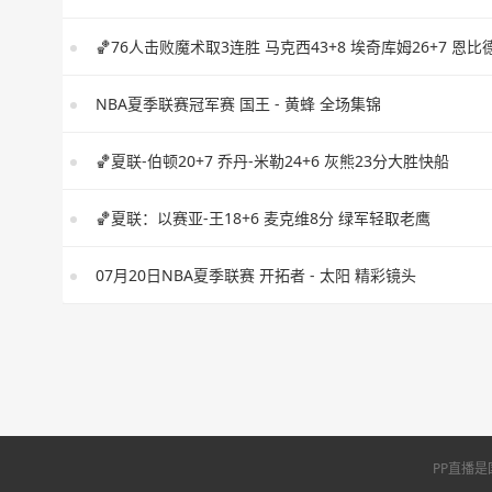
NBA夏季联赛冠军赛 国王 - 黄蜂 全场集锦
🏀夏联-伯顿20+7 乔丹-米勒24+6 灰熊23分大胜快船
🏀夏联：以赛亚-王18+6 麦克维8分 绿军轻取老鹰
07月20日NBA夏季联赛 开拓者 - 太阳 精彩镜头
PP直播