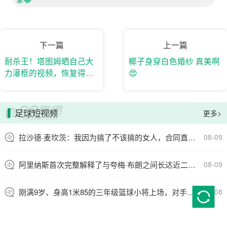
下一篇
上一篇
耐杀王！塔图姆晒自己大
椰子身穿白色婚纱 真美啊
力灌框的视频，恢复得实
😍
在太神速了！
足球短视频
更多>
拉沙德·麦坎茨：我因为搞了不该搞的女人，合同直接没了
08-09
阿里纳斯首次完整解释了与夸梅·布朗之间长达近二十年的恩怨
08-09
刚满9岁、身高1米85的三年级篮球小将上场，对手：请输入文本😂
08-08