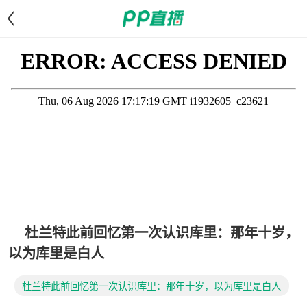
<
杜兰特此前回忆第一次认识库里：那年十岁，
以为库里是白人
杜兰特此前回忆第一次认识库里：那年十岁，以为库里是白人