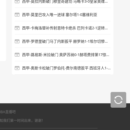
西甲-莫拉内斯破门穆里奇建功 马略卡3-0皇家奥维耶多仍遭降级
西甲-莫里巴攻入唯一进球 塞尔塔1-0塞维利亚
西甲-卡梅洛替补传射恩特卡绝杀 巴列卡诺2-1逆转阿拉维斯
西甲-罗德里破门马丁内斯扳平 赫罗纳1-1埃尔切惨遭降级
西甲-路易斯-米拉破门 奥萨苏纳0-1赫塔费排第17惊险保级
西甲-奥斯卡松破门罗伯托-费尔南德扳平 西班牙人1-1皇家社会
BA直播吧
通知我们第一时间出来，谢谢！