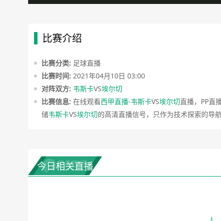
比赛介绍
比赛分类:
足球直播
比赛时间:
2021年04月10日 03:00
对阵双方:
韦斯卡
VS
埃尔切
比赛信息:
在线观看
西甲直播
-
韦斯卡
VS
埃尔切
直播，PP直
储
韦斯卡
VS
埃尔切
的高清直播信号，只作为技术探索的导
今日相关直播