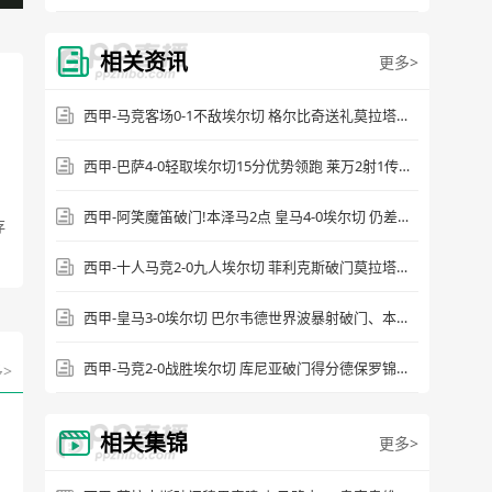
相关资讯
更多>
西甲-马竞客场0-1不敌埃尔切 格尔比奇送礼莫拉塔屡失良机
西甲-巴萨4-0轻取埃尔切15分优势领跑 莱万2射1传法蒂费兰破荒
西甲-阿笑魔笛破门!本泽马2点 皇马4-0埃尔切 仍差巴萨8分
存
西甲-十人马竞2-0九人埃尔切 菲利克斯破门莫拉塔建功
西甲-皇马3-0埃尔切 巴尔韦德世界波暴射破门、本泽马建功
西甲-马竞2-0战胜埃尔切 库尼亚破门得分德保罗锦上添花
>
相关集锦
更多>