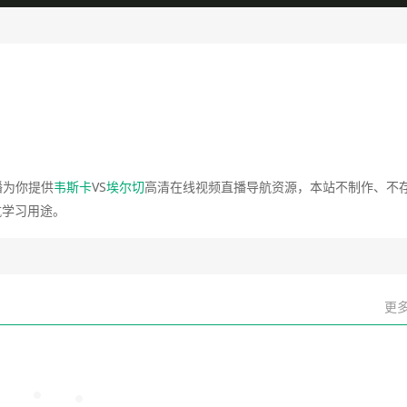
播为你提供
韦斯卡
VS
埃尔切
高清在线视频直播导航资源，本站不制作、不
航学习用途。
更多