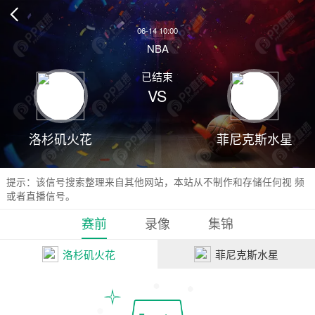

06-14 10:00
NBA
已结束
VS
洛杉矶火花
菲尼克斯水星
提示：该信号搜索整理来自其他网站，本站从不制作和存储任何视 频
或者直播信号。
赛前
录像
集锦
洛杉矶火花
菲尼克斯水星