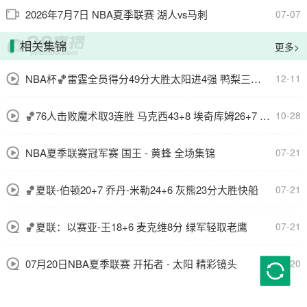
2026年7月7日 NBA夏季联赛 湖人vs马刺
07-07
相关集锦
更多>
NBA杯🏀雷霆全员得分49分大胜太阳进4强 鸭梨三节28+8 切特24+8
12-11
🏀76人击败魔术取3连胜 马克西43+8 埃奇库姆26+7 恩比德休战
10-28
NBA夏季联赛冠军赛 国王 - 黄蜂 全场集锦
07-21
🏀夏联-伯顿20+7 乔丹-米勒24+6 灰熊23分大胜快船
07-21
🏀夏联：以赛亚-王18+6 麦克维8分 绿军轻取老鹰
07-21
07月20日NBA夏季联赛 开拓者 - 太阳 精彩镜头
07-20