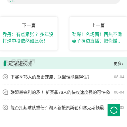
下一篇
上一篇
乔丹：有点紧张 ？多年没
劲爆！名场面！西热不满
打球中投依然如此稳！
妻子擦边直播：把你撵出
家门就不好办了~
足球短视频
更多>
下赛季76人的反击速度，联盟谁能挡得住？
08-04
联盟最锋利的矛 ！新赛季76人的快攻速度强的可怕😱
08-04
能否扛起球队重任？湖人新援凯斯勒和塞克斯顿最新打球视频曝光
08-03