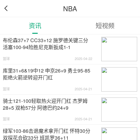
NBA

资讯
短视频
布伦森37+7 CC33+12 施罗德关键三分
活塞100-94险胜尼克斯扳成1-1
篮球
2025-04-22
库里31+6&19中12 申京26+9 勇士95-85
拒绝火箭逆转迎开门红
篮球
2025-04-21
骑士121-100轻取热火迎开门红 杰罗姆
28+5 双枪57分 阿德巴约24+9
篮球
2025-04-21
绿军103-86击退魔术拿开门红 怀特30分
双探花合砍33分 班凯罗36+11