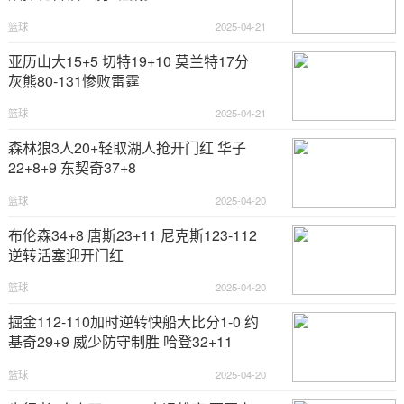
篮球
2025-04-21
亚历山大15+5 切特19+10 莫兰特17分
灰熊80-131惨败雷霆
篮球
2025-04-21
森林狼3人20+轻取湖人抢开门红 华子
22+8+9 东契奇37+8
篮球
2025-04-20
布伦森34+8 唐斯23+11 尼克斯123-112
逆转活塞迎开门红
篮球
2025-04-20
掘金112-110加时逆转快船大比分1-0 约
基奇29+9 威少防守制胜 哈登32+11
篮球
2025-04-20