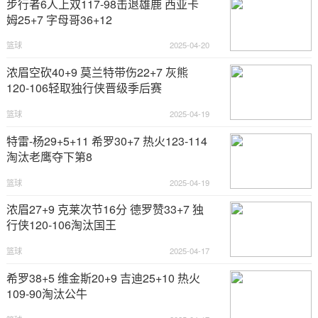
步行者6人上双117-98击退雄鹿 西亚卡
姆25+7 字母哥36+12
篮球
2025-04-20
浓眉空砍40+9 莫兰特带伤22+7 灰熊
120-106轻取独行侠晋级季后赛
篮球
2025-04-19
特雷-杨29+5+11 希罗30+7 热火123-114
淘汰老鹰夺下第8
篮球
2025-04-19
浓眉27+9 克莱次节16分 德罗赞33+7 独
行侠120-106淘汰国王
篮球
2025-04-17
希罗38+5 维金斯20+9 吉迪25+10 热火
109-90淘汰公牛