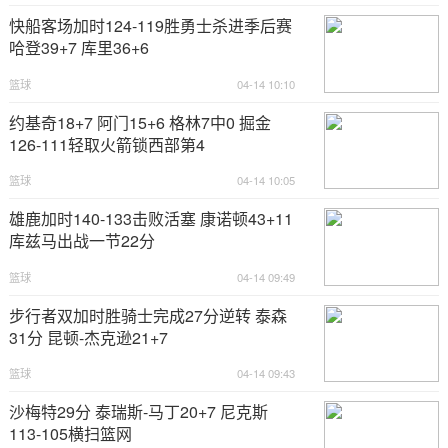
快船客场加时124-119胜勇士杀进季后赛
哈登39+7 库里36+6
篮球
04-14 10:10
约基奇18+7 阿门15+6 格林7中0 掘金
126-111轻取火箭锁西部第4
篮球
04-14 10:05
雄鹿加时140-133击败活塞 康诺顿43+11
库兹马出战一节22分
篮球
04-14 09:49
步行者双加时胜骑士完成27分逆转 泰森
31分 昆顿-杰克逊21+7
篮球
04-14 09:43
沙梅特29分 泰瑞斯-马丁20+7 尼克斯
113-105横扫篮网