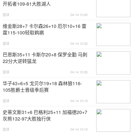
开拓者109-81大胜湖人
篮球
04-14 10:40
维金斯28+7 卡尔森26+10 厄尔10+16 雷
霆115-100轻取鹈鹕
篮球
04-14 10:32
巴恩斯35+11 卡斯尔20+8 保罗全勤 马刺
22分大逆转猛龙
篮球
04-14 10:26
华子43+6+5 戈贝尔19+18 森林狼116-
105胜爵士晋级季后赛
篮球
04-14 10:19
史蒂文斯31+6 巴格利25+11 加福德20+7
灰熊132-97大胜独行侠
篮球
04-14 10:15