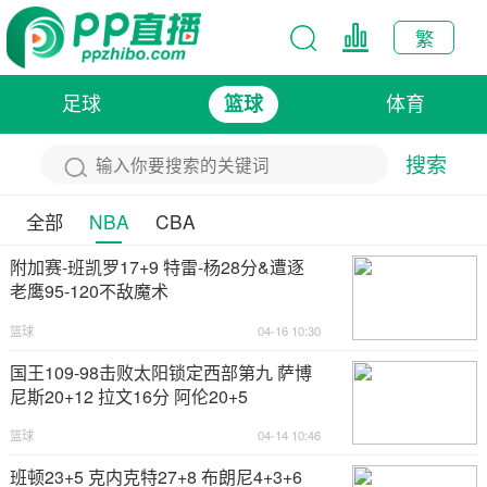
繁
足球
体育
篮球
搜索
全部
NBA
CBA
附加赛-班凯罗17+9 特雷-杨28分&遭逐
老鹰95-120不敌魔术
篮球
04-16 10:30
国王109-98击败太阳锁定西部第九 萨博
尼斯20+12 拉文16分 阿伦20+5
篮球
04-14 10:46
班顿23+5 克内克特27+8 布朗尼4+3+6